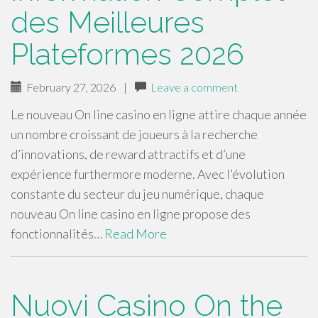
des Meilleures
Plateformes 2026
February 27, 2026
|
Leave a comment
Le nouveau On line casino en ligne attire chaque année
un nombre croissant de joueurs à la recherche
d’innovations, de reward attractifs et d’une
expérience furthermore moderne. Avec l’évolution
constante du secteur du jeu numérique, chaque
nouveau On line casino en ligne propose des
fonctionnalités…
Read More
Nuovi Casino On the