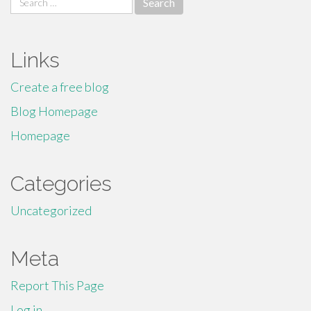
for:
Links
Create a free blog
Blog Homepage
Homepage
Categories
Uncategorized
Meta
Report This Page
Log in